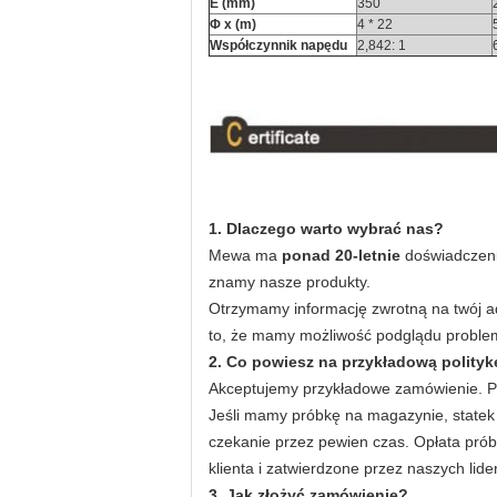
E (mm)
350
Φ
x (m)
4 * 22
Współczynnik napędu
2,842: 1
1. Dlaczego warto wybrać nas?
Mewa ma
ponad 20-letnie
doświadczenie
znamy nasze produkty.
Otrzymamy informację zwrotną na twój a
to, że mamy możliwość podglądu problem
2. Co powiesz na przykładową polityk
Akceptujemy przykładowe zamówienie. Pr
Jeśli mamy próbkę na magazynie, statek 
czekanie przez pewien czas. Opłata prób
klienta i zatwierdzone przez naszych lide
3. Jak złożyć zamówienie?