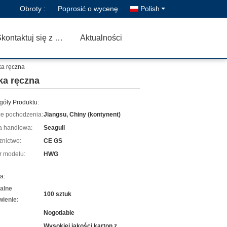
Obroty :
Poprosić o wycenę
Polish
Skontaktuj się z nami
Aktualności
ka ręczna
ka ręczna
góły Produktu:
ce pochodzenia:
Jiangsu, Chiny (kontynent)
 handlowa:
Seagull
znictwo:
CE GS
 modelu:
HWG
a:
alne
100 sztuk
ienie:
Nogotiable
Wysokiej jakości karton z