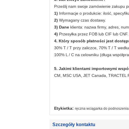
Prześlij nam swoje zamówienie zakupu pr
1)
Informacje o produkcie: ilość, specyfi
2)
Wymagany czas dostawy.
3) Dane
klienta: nazwa firmy, adres, nume
4)
Przesyłka przez FOB lub CIF lub CNF.
4. Który sposób płatności jest dostę
30% T / T przy zaliczce, 70% T / T według
100% L / C na celowniku (długa współpra
5.
Jakimi klientami importowymi wspó
CM, MSC USA, JET Canada, TRACTEL Fran
Etykietka:
ręczna wciągarka do podnoszenia
Szczegóły kontaktu