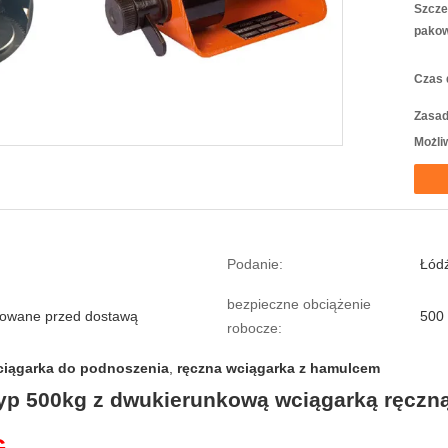
Szcze
pakow
Czas 
Zasad
Możli
Podanie:
Łód
bezpieczne obciążenie
towane przed dostawą
500
robocze:
ciągarka do podnoszenia
,
ręczna wciągarka z hamulcem
p 500kg z dwukierunkową wciągarką ręczną
G