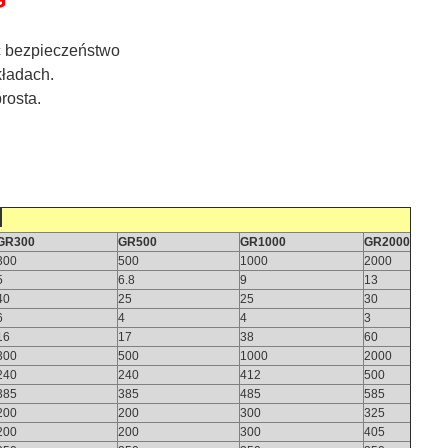
ić bezpieczeństwo
kładach.
rosta.
H
GR300
GR500
GR1000
GR2000
300
500
1000
2000
5
6.8
9
13
40
25
25
30
6
4
4
3
16
17
38
60
300
500
1000
2000
240
240
412
500
385
385
485
585
200
200
300
325
200
200
300
405