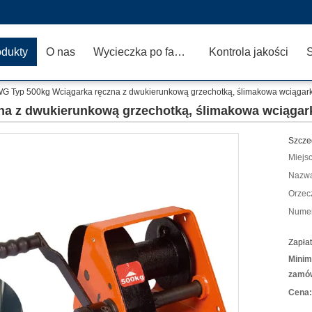
odukty
O nas
Wycieczka po fabryce
Kontrola jakości
G Typ 500kg Wciągarka ręczna z dwukierunkową grzechotką, ślimakowa wciągar
a z dwukierunkową grzechotką, ślimakowa wciągar
Szcze
Miejs
Nazwa
Orzec
Numer
Zapłat
Minim
zamów
Cena: