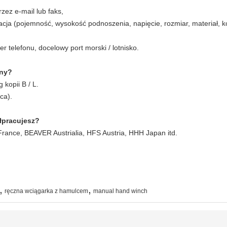
zez e-mail lub faks,
kacja (pojemność, wysokość podnoszenia, napięcie, rozmiar, materiał, 
r telefonu, docelowy port morski / lotnisko.
pny?
 kopii B / L.
ca).
łpracujesz?
ce, BEAVER Austrialia, HFS Austria, HHH Japan itd.
,
,
ręczna wciągarka z hamulcem
manual hand winch