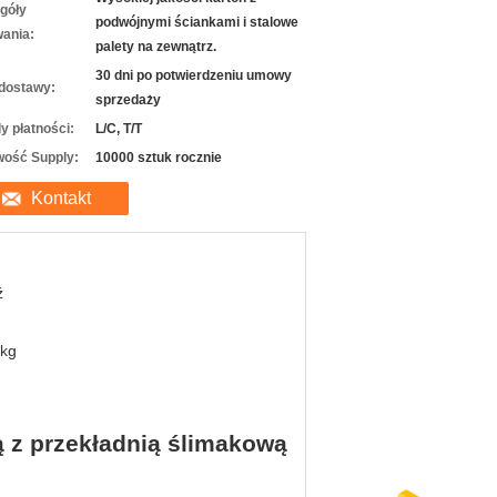
góły
podwójnymi ściankami i stalowe
ania:
palety na zewnątrz.
30 dni po potwierdzeniu umowy
dostawy:
sprzedaży
y płatności:
L/C, T/T
wość Supply:
10000 sztuk rocznie
Kontakt
ź
 kg
 z przekładnią ślimakową