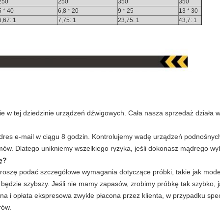
250
250
350
350
5 * 40
6,8 * 20
9 * 25
13 * 30
6,67: 1
7,75: 1
23,75: 1
43,7: 1
 w tej dziedzinie urządzeń dźwigowych. Cała nasza sprzedaż działa w
dres e-mail w ciągu 8 godzin. Kontrolujemy wadę urządzeń podnośny
ów. Dlatego unikniemy wszelkiego ryzyka, jeśli dokonasz mądrego wy
ę?
oszę podać szczegółowe wymagania dotyczące próbki, takie jak mode
będzie szybszy. Jeśli nie mamy zapasów, zrobimy próbkę tak szybko, ja
na i opłata ekspresowa zwykle płacona przez klienta, w przypadku spec
rów.