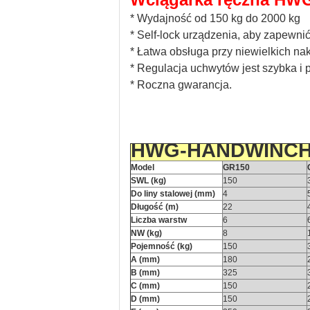
* Wydajność od 150 kg do 2000 kg
* Self-lock urządzenia, aby zapewn
* Łatwa obsługa przy niewielkich na
* Regulacja uchwytów jest szybka i p
* Roczna gwarancja.
HWG-HANDWINC
Model
GR150
SWL (kg)
150
Do liny stalowej (mm)
4
Długość (m)
22
Liczba warstw
6
NW (kg)
8
Pojemność (kg)
150
A (mm)
180
B (mm)
325
C (mm)
150
D (mm)
150