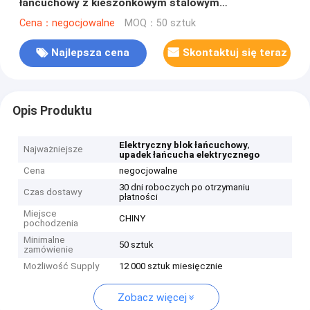
łańcuchowy z kieszonkowym stalowym
zawieszeniem i hakiem
Cena：negocjowalne
MOQ：50 sztuk
Najlepsza cena
Skontaktuj się teraz
Opis Produktu
,
Elektryczny blok łańcuchowy
Najważniejsze
upadek łańcucha elektrycznego
Cena
negocjowalne
30 dni roboczych po otrzymaniu
Czas dostawy
płatności
Miejsce
CHINY
pochodzenia
Minimalne
50 sztuk
zamówienie
Możliwość Supply
12 000 sztuk miesięcznie
Zobacz więcej