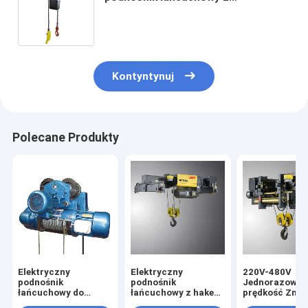
kieszonkowym stalowym
zawieszeniem i hakiem
Kontyntynuj
Polecane Produkty
Elektryczny
Elektryczny
220V-480V
podnośnik
podnośnik
Jednorazowa/
łańcuchowy do
łańcuchowy z hakem
prędkość Zmi
zastosowań
do podnoszenia
częstotliwość